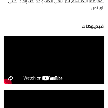
لأفعالهما التدنيسية، لكن يبقى هدف واحد: يجب إنقاذ الصبي
بأي ثمن.
فيديوهات