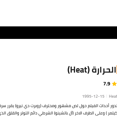
الحرارة (Heat)
7.9
1995-12-15
Hea
دور أحداث الفيلم حول لص مشهور ومحترف (روبرت دي نيرو) يقرر سر
يلمر ) وعلى الطرف الاخر (آل باتشينو) الشرطي دائم التوتر والقلق 