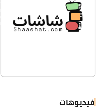
ع
ب
ب
ا
فيديوهات